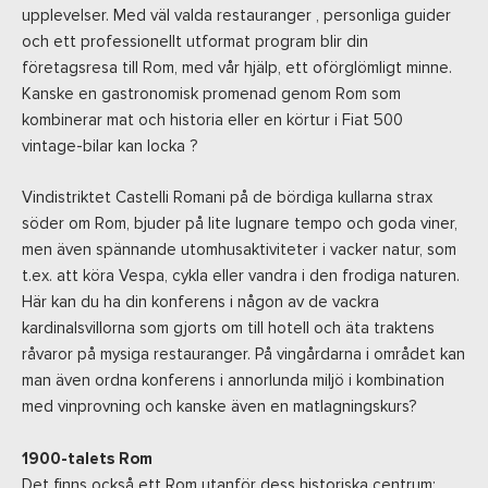
upplevelser. Med väl valda restauranger , personliga guider
och ett professionellt utformat program blir din
företagsresa till Rom, med vår hjälp, ett oförglömligt minne.
Kanske en gastronomisk promenad genom Rom som
kombinerar mat och historia eller en körtur i Fiat 500
vintage-bilar kan locka ?
Vindistriktet Castelli Romani på de bördiga kullarna strax
söder om Rom, bjuder på lite lugnare tempo och goda viner,
men även spännande utomhusaktiviteter i vacker natur, som
t.ex. att köra Vespa, cykla eller vandra i den frodiga naturen.
Här kan du ha din konferens i någon av de vackra
kardinalsvillorna som gjorts om till hotell och äta traktens
råvaror på mysiga restauranger. På vingårdarna i området kan
man även ordna konferens i annorlunda miljö i kombination
med vinprovning och kanske även en matlagningskurs?
1900-talets Rom
Det finns också ett Rom utanför dess historiska centrum: