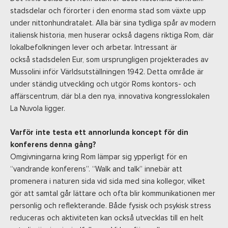
stadsdelar och förorter i den enorma stad som växte upp
under nittonhundratalet. Alla bär sina tydliga spår av modern
italiensk historia, men huserar också dagens riktiga Rom, där
lokalbefolkningen lever och arbetar. Intressant är
också
stadsdelen Eur, som ursprungligen projekterades av
Mussolini inför Världsutställningen 1942.
Detta område är
under ständig utveckling och utgör Roms kontors- och
affärscentrum, där bl.a den nya, innovativa kongresslokalen
La Nuvola ligger.
Varför inte testa ett annorlunda koncept för din
konferens denna gång?
Omgivningarna kring Rom lämpar sig ypperligt för en
“vandrande konferens”. “Walk and talk” innebär att
promenera i naturen sida vid sida med sina kollegor, vilket
gör att samtal går lättare och ofta blir kommunikationen mer
personlig och reflekterande. Både fysisk och psykisk stress
reduceras och aktiviteten kan också utvecklas till en helt